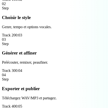
02
Step
Choisir le style
Genre, tempo et options vocales.
Track
2
00:0
3
03
Step
Générer et affiner
Préécouter, remixer, peaufiner.
Track
3
00:0
4
04
Step
Exporter et publier
Téléchargez WAV/MP3 et partagez.
Track
4
00:0
5