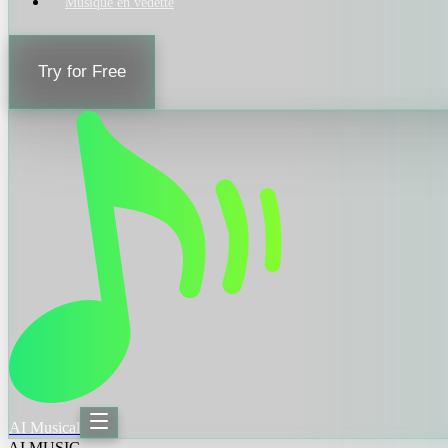
Musique en vedette
Try for Free
AI Musical
AI MUSIC