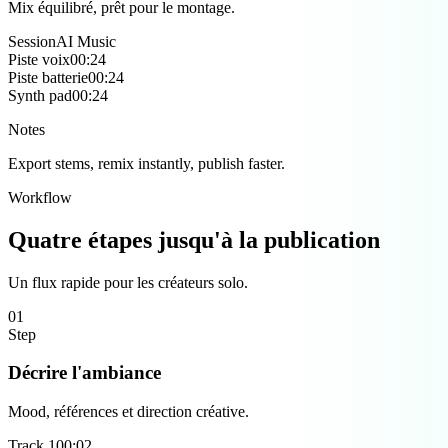
Mix équilibré, prêt pour le montage.
Session
AI Music
Piste voix
00:24
Piste batterie
00:24
Synth pad
00:24
Notes
Export stems, remix instantly, publish faster.
Workflow
Quatre étapes jusqu'à la publication
Un flux rapide pour les créateurs solo.
01
Step
Décrire l'ambiance
Mood, références et direction créative.
Track
1
00:0
2